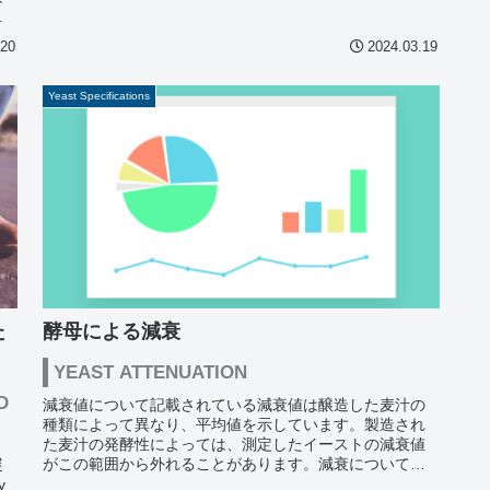
た
.20
2024.03.19
Yeast Specifications
た
酵母による減衰
YEAST ATTENUATION
D
減衰値について記載されている減衰値は醸造した麦汁の
種類によって異なり、平均値を示しています。製造され
た麦汁の発酵性によっては、測定したイーストの減衰値
がこの範囲から外れることがあります。減衰について多
遅
くの醸造家にとって酵母の減衰は少し謎めい...
y