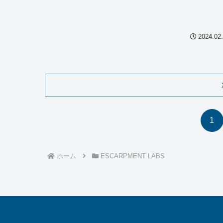
ある。これにはホップだけでなく麦芽や副原...
2024.02
1
ホーム
ESCARPMENT LABS