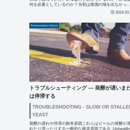
何を必要としているのか？当初は推測の域を出なかっ
が、長年の集中的な増殖から...
2024.03
Fermentation Advice
トラブルシューティング — 発酵が遅いま
は停滞する
TROUBLESHOOTING - SLOW OR STALLE
YEAST
発酵の遅れや停滞の根本原因これらはビールの発酵が
れたり滞ったりする一般的な根本原因である :Unhealth