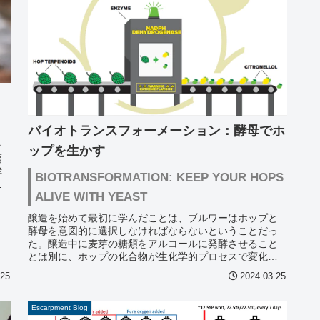
バイオトランスフォーメーション：酵母でホ
ラ
ップを生かす
幅
酵
BIOTRANSFORMATION: KEEP YOUR HOPS
。
ALIVE WITH YEAST
醸造を始めて最初に学んだことは、ブルワーはホップと
酵母を意図的に選択しなければならないということだっ
た。醸造中に麦芽の糖類をアルコールに発酵させること
とは別に、ホップの化合物が生化学的プロセスで変化
し、バイオトランスフォーメーションと呼ばれ...
.25
2024.03.25
Escarpment Blog