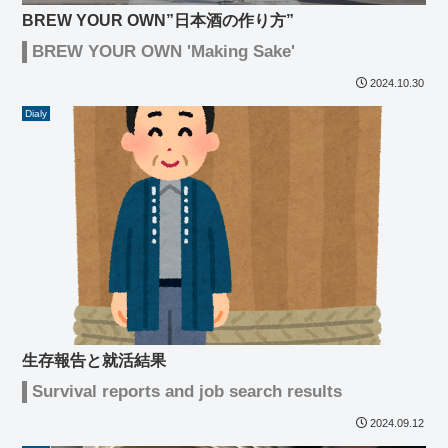
BREW YOUR OWN”日本酒の作り方”
BREW YOUR OWN 'Making Sake'
2024.10.30
Dialy
生存報告と就活結果
Survival reports and job search results
2024.09.12