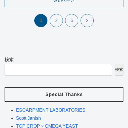
次のページ
次
1
2
6
へ
検索
検索
Special Thanks
ESCARPMENT LABORATORIES
Scott Janish
TOP CROP × OMEGA YEAST