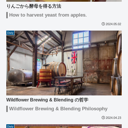
りんごから酵母を得る方法
How to harvest yeast from apples.
2024.05.02
Dialy
Wildflower Brewing & Blending の哲学
Wildflower Brewing & Blending Philosophy
2024.04.23
Dialy