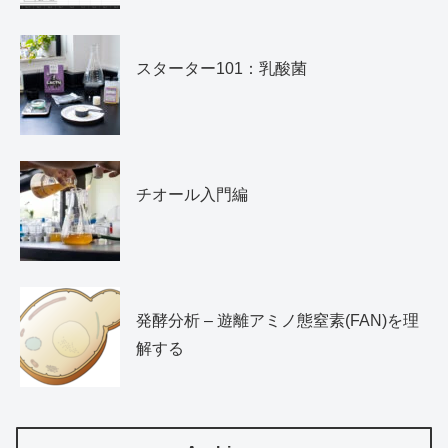
スターター101：乳酸菌
チオール入門編
発酵分析 – 遊離アミノ態窒素(FAN)を理
解する