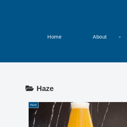
Home
About
Haze
Haze