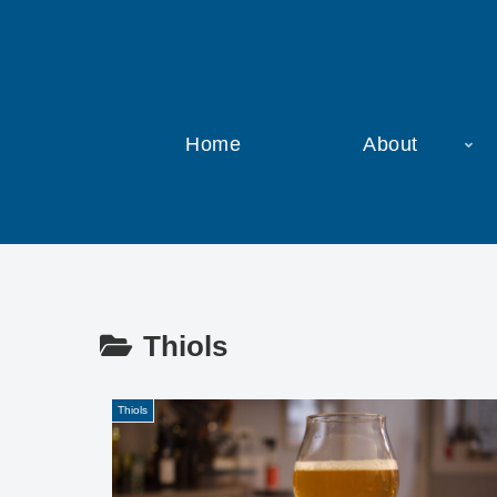
Home
About
Thiols
Thiols