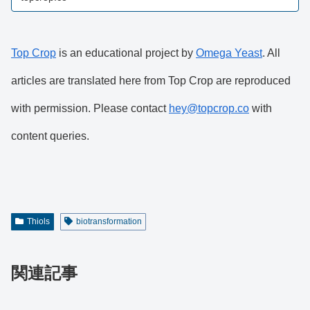
Top Crop
is an educational project by
Omega Yeast
. All
articles are translated here from Top Crop are reproduced
with permission. Please contact
hey@topcrop.co
with
content queries.
Thiols
biotransformation
関連記事