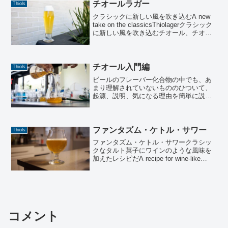
チオールラガー
Thiols
クラシックに新しい風を吹き込むA new
take on the classicsThiolagerクラシック
に新しい風を吹き込むチオール、チオー
ル、チオール。最近、チオールの話ばか
りしているような気がする。幸運なこと
に、チオールの研究開発...
チオール入門編
Thiols
ビールのフレーバー化合物の中でも、あ
まり理解されていないもののひついて、
起源、説明、気になる理由を簡単に説明
する。A brief rundown of the origins,
descriptors, and reasons to car...
ファンタズム・ケトル・サワー
Thiols
ファンタズム・ケトル・サワークラシッ
クなタルト菓子にワインのような風味を
加えたレシピだA recipe for wine-like
flavor in a classic tart treat.近年、チオー
ルをめぐる多くの実験が行われてきた...
コメント