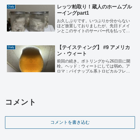
仕事が終わった日や休みの日は調べ物を
している。今は清酒醸造技術という本、
レッツ粕取り！蔵人のホームブル
Dialy
いわゆる教科書を読んで...
ーイングpart1
お久しぶりです。いつぶりか分からない
ほど放置しておりましたが、先日ドメイ
ンとこのサイトのサーバー代を払ってし
まったので、あと1年はこのブログは続き
ます。蔵人あるあるか分かりませんが、
私が働く酒蔵は酒粕が取り放題なので、2
【テイスティング】 #9 アメリカ
Dialy
種の粕取りを仕込んで...
ン・ウィート
前回の続き。ボトリングから26日目に開
栓。ヘッド：ウィートにしては弱め。ア
ロマ：パイナップル系トロピカルフレー
バー：やや柑橘でパイニー（甘いウェス
トコーストっぽい）フィニッシュ：やや
渋いトータル：キレのないウェストコー
ストこれではっきりした...
コメント
コメントを書き込む