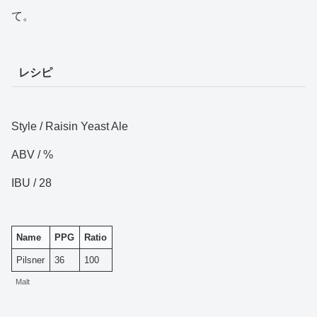
て。
レシピ
Style / Raisin Yeast Ale
ABV / %
IBU / 28
Name
PPG
Ratio
Pilsner
36
100
Malt