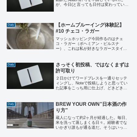
が、今日(と言っても日付は変わっていし
まったが)初めてストレートにダメだと言
われた。個人ブロガーだ。ホームブルワ
ーの視点から醸造設備やブルーイングテ
クニックに関する投...
【ホームブルーイング体験記】
Dialy
#10 チェコ・ラガー
マッシュホッピング今回作るのはチェ
コ・ラガー（ボヘミアン・ピルスナ
ー）、これは私が好きなラガースタイル
の1つだ。レシピはシンプルにピルスナー
モルトとサーズホップ。イーストは
SafLager S-23。温度調節機能を持たない
さっそく初投稿、ではなくまずは
Dialy
発酵容器（簡単にい...
許可取り
２日かけてワードプレスを一通りセッテ
ィングし、Noteで投稿しようと思ってい
た記事をこっち用に仕上げ、どきどきし
ながら投稿した数時間後、ふと著作権と
いうワードが頭に浮かんだ。調べてみる
と、やはり翻訳するのにも翻訳権という
BREW YOUR OWN”日本酒の作
Dialy
ものがあり、勝手に翻...
り方”
蔵人になって約2ヶ月が経過した。毎日、
米を洗って蒸しまくる日々。経験者でな
いかぎり誰もが通る道だ。そうはいって
もそればかりじゃつまらないので、早く