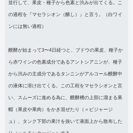
並行して、果皮・種子から色素と渋みが出てくる。こ
の過程を『マセラシオン（醸し）』と言う。（白ワイ
ンには無い過程）
醗酵が始まって3〜4日経つと、ブドウの果皮、種子か
ら赤ワインの色素成分であるアントシアニンが、種子
から渋みの主成分であるタンニンがアルコール醗酵中
の液体に溶け出てくる。この工程をマセラシオンと言
い、スムーズに進める為に、醗酵槽の上部に溜まる果
帽（果皮や果肉）をかき混ぜたり（＝ピジャージ
ュ）、タンク下部の果汁を抜いて液面上から散布した