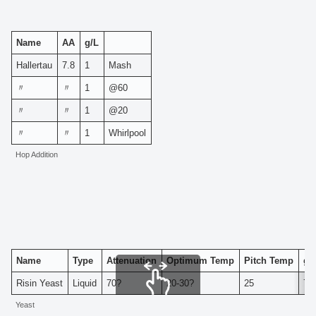
Name
AA
g/L
Hallertau
7.8
1
Mash
〃
〃
1
@60
〃
〃
1
@20
〃
〃
1
Whirlpool
Hop Addition
Name
Type
Attenuation
Optimum Temp
Pitch Temp
g/
Risin Yeast
Liquid
70?
20-30?
25
7.
Yeast
スクロールできます