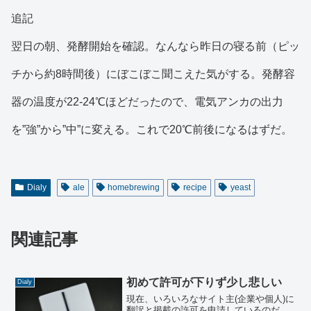
追記
翌日の朝、発酵開始を確認。なんなら昨日の寝る前（ピッ
チから約8時間後）にぼこぼこ聞こえた気がする。発酵容
器の温度が22-24℃ほどだったので、電気アンカの出力
を”強”から”中”に変える。これで20℃前後になるはずだ。
Dialy
ale
homebrewing
recipe
yeast
関連記事
初めて許可が下りず少し悲しい
Dialy
現在、いろいろなサイト主(企業や個人)に
翻訳と掲載の許可を申請しているのだ